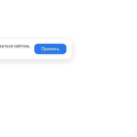
ваться сайтом,
Принять
ПОКУПАТЕЛЯМ
ПРАВОВАЯ ИНФОРМАЦИЯ
Доставка и оплата
Пользовательское соглашение
Вопросы и ответы
Политика конфиденциальности
Документы и сертификаты